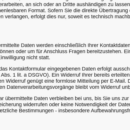
erarbeiten, an sich oder an Dritte aushändigen zu lassen
nenlesbaren Format. Sofern Sie die direkte Übertragung
 verlangen, erfolgt dies nur, soweit es technisch machba
rmittelte Daten werden einschließlich Ihrer Kontaktdate
können oder um für Anschluss Fragen bereitzustehen. Ei
nwilligung nicht statt.
 das Kontaktformular eingegebenen Daten erfolgt aussch
6 Abs. 1 lit. a DSGVO). Ein Widerruf Ihrer bereits erteilten
den Widerruf genügt eine formlose Mitteilung per E-Mail.
ten Datenverarbeitungsvorgänge bleibt vom Widerruf unb
r übermittelte Daten verbleiben bei uns, bis Sie uns zu
peicherung widerrufen oder keine Notwendigkeit der Da
etzliche Bestimmungen - insbesondere Aufbewahrungsfri